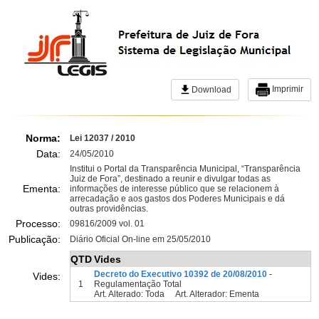
Imprimir
Download
Norma:
Lei 12037 / 2010
Data:
24/05/2010
Institui o Portal da Transparência Municipal, “Transparência
Juiz de Fora”, destinado a reunir e divulgar todas as
Ementa:
informações de interesse público que se relacionem à
arrecadação e aos gastos dos Poderes Municipais e dá
outras providências.
Processo:
09816/2009 vol. 01
Publicação:
Diário Oficial On-line em 25/05/2010
QTD
Vides
Decreto do Executivo 10392 de 20/08/2010
-
Vides:
1
Regulamentação Total
Art. Alterado: Toda Art. Alterador: Ementa