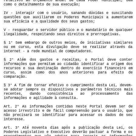
relativos ao orçamento anual de cada Poder Municipal, bem
como o detalhamento de sua execução;
IV - interagir com o usuário, sanando dúvidas e suscitando
questões que auxiliarem os Poderes Municipais a aumentarem
sua eficácia e a qualidade dos seus gastos;
V - resguardar o servidor público e o mandatário de qualquer
ilegalidade, respeitando seus direitos e prerrogativas.
§ 1° Sem embargo de outros meios, de iniciativas similares
ou em curso, esta divulgação deve se realizar através da
internet - a rede mundial de computadores.
§ 2° Além dos gastos e receitas, o Portal deve conter
informações que permitam ao cidadão identificar a origem dos
recursos e sua destinação dentro do exercício financeiro em
curso, assim como dos anos anteriores para efeito de
comparação.
§ 3° A fim de tornar efetivo o cumprimento desta Lei, devem-
se adotar sempre os dispositivos e parâmetros técnicos mais
recentes, dando consistência ao processamento das
informações e agilidade à consulta.
Art. 2° As informações contidas neste Portal devem ser de
acesso irrestrito e de fácil compreensão para o usuário, que
não precisará se identificar para acessar os dados de seu
interesse.
Art. 3° Até noventa dias após a publicação desta Lei, os
Poderes Legislativo e Executivo deverão pactuar a forma e os