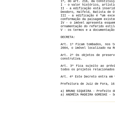
1º, do art. 216, da Constituiç
I - o valor histórico, artísti
II - a edificação está inserid
Deodoro, Halfeld, Batista de O
III - a edificação é “um exce
conformação da paisagem existe
IV - o imóvel apresenta esque
ornamentação do referido estil
V - os termos e a documentação
DECRETA:
Art. 1º Ficam tombados, nos t
2004, o imóvel localizado na R
Art. 2º Os objetos de preserv
construtiva.
Art. 3º Fica sujeito ao prév
todos os projetos relacionados
Art. 4º Este Decreto entra em 
Prefeitura de Juiz de Fora, 16
a) BRUNO SIQUEIRA - Prefeito d
a) ANDRÉIA MADEIRA GORESKE - S