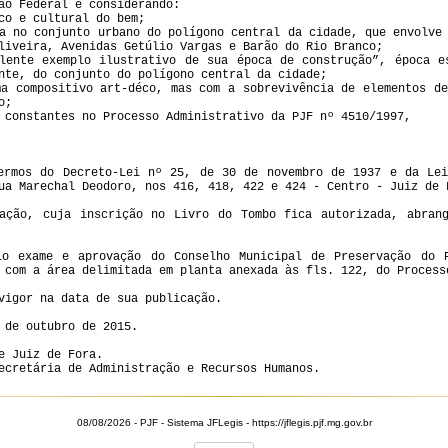
ão Federal e considerando:
co e cultural do bem;
a no conjunto urbano do polígono central da cidade, que envolve
liveira, Avenidas Getúlio Vargas e Barão do Rio Branco;
lente exemplo ilustrativo de sua época de construção”, época e
nte, do conjunto do polígono central da cidade;
ma compositivo art-déco, mas com a sobrevivência de elementos de
o;
 constantes no Processo Administrativo da PJF nº 4510/1997,
ermos do Decreto-Lei nº 25, de 30 de novembro de 1937 e da Le
ua Marechal Deodoro, nos 416, 418, 422 e 424 - Centro - Juiz de 
ação, cuja inscrição no Livro do Tombo fica autorizada, abran
io exame e aprovação do Conselho Municipal de Preservação do P
 com a área delimitada em planta anexada às fls. 122, do Process
vigor na data de sua publicação.
 de outubro de 2015.
e Juiz de Fora.
ecretária de Administração e Recursos Humanos.
08/08/2026 - PJF - Sistema JFLegis - https://jflegis.pjf.mg.gov.br