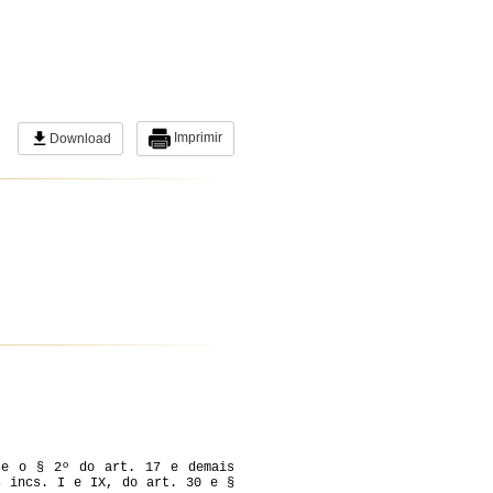
Imprimir
Download
 e o § 2º do art. 17 e demais
s incs. I e IX, do art. 30 e §