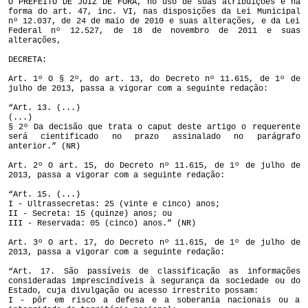
O PREFEITO DE JUIZ DE FORA, no uso de suas atribuições e na
forma do art. 47, inc. VI, nas disposições da Lei Municipal
nº 12.037, de 24 de maio de 2010 e suas alterações, e da Lei
Federal nº 12.527, de 18 de novembro de 2011 e suas
alterações,
DECRETA:
Art. 1º O § 2º, do art. 13, do Decreto nº 11.615, de 1º de
julho de 2013, passa a vigorar com a seguinte redação:
“Art. 13. (...)
(...)
§ 2º Da decisão que trata o caput deste artigo o requerente
será cientificado no prazo assinalado no parágrafo
anterior.” (NR)
Art. 2º O art. 15, do Decreto nº 11.615, de 1º de julho de
2013, passa a vigorar com a seguinte redação:
“Art. 15. (...)
I - Ultrassecretas: 25 (vinte e cinco) anos;
II - Secreta: 15 (quinze) anos; ou
III - Reservada: 05 (cinco) anos.” (NR)
Art. 3º O art. 17, do Decreto nº 11.615, de 1º de julho de
2013, passa a vigorar com a seguinte redação:
“Art. 17. São passíveis de classificação as informações
consideradas imprescindíveis à segurança da sociedade ou do
Estado, cuja divulgação ou acesso irrestrito possam:
I - pôr em risco a defesa e a soberania nacionais ou a