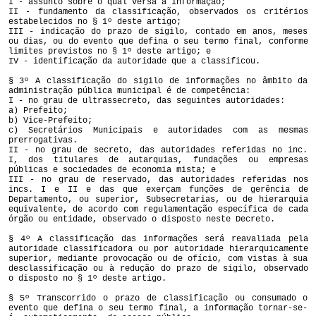
I - assunto sobre o qual versa a informação;
II - fundamento da classificação, observados os critérios
estabelecidos no § 1º deste artigo;
III - indicação do prazo de sigilo, contado em anos, meses
ou dias, ou do evento que defina o seu termo final, conforme
limites previstos no § 1º deste artigo; e
IV - identificação da autoridade que a classificou.
§ 3º A classificação do sigilo de informações no âmbito da
administração pública municipal é de competência:
I - no grau de ultrassecreto, das seguintes autoridades:
a) Prefeito;
b) Vice-Prefeito;
c) Secretários Municipais e autoridades com as mesmas
prerrogativas.
II - no grau de secreto, das autoridades referidas no inc.
I, dos titulares de autarquias, fundações ou empresas
públicas e sociedades de economia mista; e
III - no grau de reservado, das autoridades referidas nos
incs. I e II e das que exerçam funções de gerência de
Departamento, ou superior, Subsecretarias, ou de hierarquia
equivalente, de acordo com regulamentação específica de cada
órgão ou entidade, observado o disposto neste Decreto.
§ 4º A classificação das informações será reavaliada pela
autoridade classificadora ou por autoridade hierarquicamente
superior, mediante provocação ou de ofício, com vistas à sua
desclassificação ou à redução do prazo de sigilo, observado
o disposto no § 1º deste artigo.
§ 5º Transcorrido o prazo de classificação ou consumado o
evento que defina o seu termo final, a informação tornar-se-