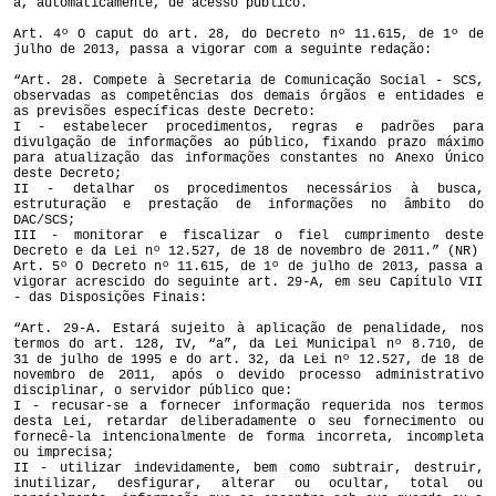
á, automaticamente, de acesso público.
Art. 4º O caput do art. 28, do Decreto nº 11.615, de 1º de
julho de 2013, passa a vigorar com a seguinte redação:
“Art. 28. Compete à Secretaria de Comunicação Social - SCS,
observadas as competências dos demais órgãos e entidades e
as previsões específicas deste Decreto:
I - estabelecer procedimentos, regras e padrões para
divulgação de informações ao público, fixando prazo máximo
para atualização das informações constantes no Anexo Único
deste Decreto;
II - detalhar os procedimentos necessários à busca,
estruturação e prestação de informações no âmbito do
DAC/SCS;
III - monitorar e fiscalizar o fiel cumprimento deste
Decreto e da Lei nº 12.527, de 18 de novembro de 2011.” (NR)
Art. 5º O Decreto nº 11.615, de 1º de julho de 2013, passa a
vigorar acrescido do seguinte art. 29-A, em seu Capítulo VII
- das Disposições Finais:
“Art. 29-A. Estará sujeito à aplicação de penalidade, nos
termos do art. 128, IV, “a”, da Lei Municipal nº 8.710, de
31 de julho de 1995 e do art. 32, da Lei nº 12.527, de 18 de
novembro de 2011, após o devido processo administrativo
disciplinar, o servidor público que:
I - recusar-se a fornecer informação requerida nos termos
desta Lei, retardar deliberadamente o seu fornecimento ou
fornecê-la intencionalmente de forma incorreta, incompleta
ou imprecisa;
II - utilizar indevidamente, bem como subtrair, destruir,
inutilizar, desfigurar, alterar ou ocultar, total ou