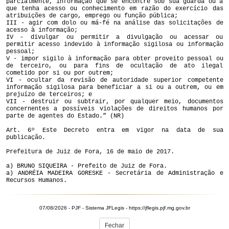
parcialmente, informação que se encontre sob sua guarda ou a
que tenha acesso ou conhecimento em razão do exercício das
atribuições de cargo, emprego ou função pública;
III - agir com dolo ou má-fé na análise das solicitações de
acesso à informação;
IV - divulgar ou permitir a divulgação ou acessar ou
permitir acesso indevido à informação sigilosa ou informação
pessoal;
V - impor sigilo à informação para obter proveito pessoal ou
de terceiro, ou para fins de ocultação de ato ilegal
cometido por si ou por outrem;
VI - ocultar da revisão de autoridade superior competente
informação sigilosa para beneficiar a si ou a outrem, ou em
prejuízo de terceiros; e
VII - destruir ou subtrair, por qualquer meio, documentos
concernentes a possíveis violações de direitos humanos por
parte de agentes do Estado.” (NR)
Art. 6º Este Decreto entra em vigor na data de sua
publicação.
Prefeitura de Juiz de Fora, 16 de maio de 2017.
a) BRUNO SIQUEIRA - Prefeito de Juiz de Fora.
a) ANDRÉIA MADEIRA GORESKE - Secretária de Administração e
Recursos Humanos.
07/08/2026 - PJF - Sistema JFLegis - https://jflegis.pjf.mg.gov.br
Fechar