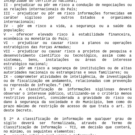
integridade do território nacional;
II - prejudicar ou pôr em risco a condução de negociações ou
as relações internacionais do País;
III - prejudicar ou pôr em risco informações fornecidas em
caráter sigiloso por outros Estados e organismos
internacionais;
IV - pôr em risco a vida, a segurança ou a saúde da
população;
V - oferecer elevado risco à estabilidade financeira,
econômica ou monetária do País;
VI - prejudicar ou causar risco a planos ou operações
estratégicos das Forças Armadas;
VII - prejudicar ou causar risco a projetos de pesquisa e
desenvolvimento científico ou tecnológico, assim como a
sistemas, bens, instalações ou áreas de interesse
estratégico nacional;
VIII - pôr em risco a segurança de instituições ou de altas
autoridades nacionais ou estrangeiras e seus familiares; ou
IX - comprometer atividades de inteligência, de investigação
ou de fiscalização em andamento, relacionadas com prevenção
ou repressão de infrações.” (NR)
§ 1º A classificação de informações sigilosas deverá
observar o interesse público, utilizando-se o critério menos
restritivo possível, considerada a gravidade do risco ou
dano à segurança da sociedade e do Município, bem como do
prazo máximo de restrição de acesso de que trata o art. 15
deste Decreto.
§ 2º A classificação de informação em qualquer grau de
sigilo deverá ser formalizada, através de Termo de
Classificação de Informação - TCI, em decisão que conterá,
no mínimo, os seguintes elementos: