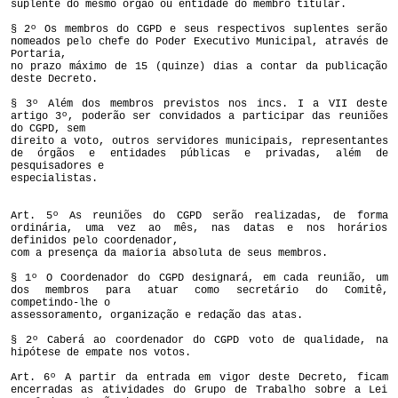
suplente do mesmo órgão ou entidade do membro titular.
§ 2º Os membros do CGPD e seus respectivos suplentes serão
nomeados pelo chefe do Poder Executivo Municipal, através de
Portaria,
no prazo máximo de 15 (quinze) dias a contar da publicação
deste Decreto.
§ 3º Além dos membros previstos nos incs. I a VII deste
artigo 3º, poderão ser convidados a participar das reuniões
do CGPD, sem
direito a voto, outros servidores municipais, representantes
de órgãos e entidades públicas e privadas, além de
pesquisadores e
especialistas.
Art. 5º As reuniões do CGPD serão realizadas, de forma
ordinária, uma vez ao mês, nas datas e nos horários
definidos pelo coordenador,
com a presença da maioria absoluta de seus membros.
§ 1º O Coordenador do CGPD designará, em cada reunião, um
dos membros para atuar como secretário do Comitê,
competindo-lhe o
assessoramento, organização e redação das atas.
§ 2º Caberá ao coordenador do CGPD voto de qualidade, na
hipótese de empate nos votos.
Art. 6º A partir da entrada em vigor deste Decreto, ficam
encerradas as atividades do Grupo de Trabalho sobre a Lei