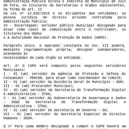
Administração Pública Direta e Indireta do Município de Juiz
de Fora, os titulares de Secretarias e órgãos equivalentes,
na forma do art. 13
da Lei nº 13.830/2019 e os dirigentes das entidades; ou
pessoa jurídica de direito privado contratada pela
Administração Pública;
IV - Encarregado: servidor público municipal designado para
atuar como canal de comunicação entre o controlador, os
titulares dos dados
e a Autoridade Nacional de Proteção de Dados (ANPD).
Parágrafo único. O operador constante no inc. III poderá,
mediante regulamentação própria, designar suboperadores,
atendendo às
necessidades de cada órgão ou entidade.
Art. 4º O CGPD será composto pelos seguintes servidores
Municipais:
I - 01 (um) servidor da Agência de Proteção e Defesa do
Consumidor - PROCON, para atuar como coordenador do Comitê;
II - 01 (um) servidor da Ouvidoria Geral do Município - OGM;
III - 01 (um) Procurador Municipal;
IV - 01 (um) servidor da Secretaria de Transformação Digital
e Administrativa - STDA;
V - 01 (um) servidor da Subsecretaria de Governança e Dados
- SSGD da Secretaria de Transformação Digital e
Administrativa - STDA;
VI - 01 (um) servidor da Secretaria de Governo - SG;
VII - 01 (um) servidor da Secretaria Especial de Direitos
Humanos - SEDH.
§ 1º Para cada membro designado a compor o CGPD haverá um