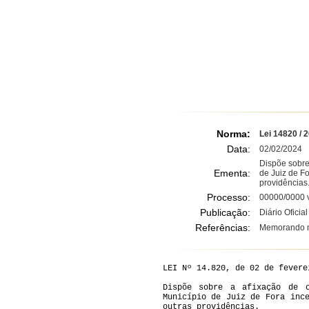
Norma:
Lei 14820 / 
Data:
02/02/2024
Dispõe sobre
Ementa:
de Juiz de F
providências.
Processo:
00000/0000 v
Publicação:
Diário Oficia
Referências:
Memorando n
LEI Nº 14.820, de 02 de fevere
Dispõe sobre a afixação de c
Município de Juiz de Fora inc
outras providências.