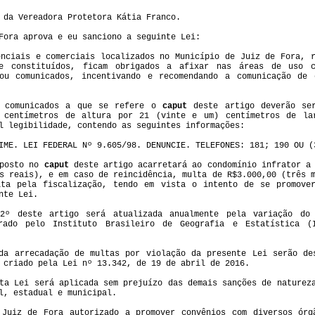
 da Vereadora Protetora Kátia Franco.
Fora aprova e eu sanciono a seguinte Lei:
nciais e comerciais localizados no Município de Juiz de Fora, r
te constituídos, ficam obrigados a afixar nas áreas de uso 
 ou comunicados, incentivando e recomendando a comunicação de 
 comunicados a que se refere o
caput
deste artigo deverão se
 centímetros de altura por 21 (vinte e um) centímetros de la
l legibilidade, contendo as seguintes informações:
IME. LEI FEDERAL Nº 9.605/98. DENUNCIE. TELEFONES: 181; 190 OU 
sposto no
caput
deste artigo acarretará ao condomínio infrator a
s reais), e em caso de reincidência, multa de R$3.000,00 (três 
ita pela fiscalização, tendo em vista o intento de se promover
nte Lei.
º deste artigo será atualizada anualmente pela variação do 
rado pelo Instituto Brasileiro de Geografia e Estatística (
a arrecadação de multas por violação da presente Lei serão de
 criado pela Lei nº 13.342, de 19 de abril de 2016.
ta Lei será aplicada sem prejuízo das demais sanções de natureza
l, estadual e municipal.
Juiz de Fora autorizado a promover convênios com diversos órgã