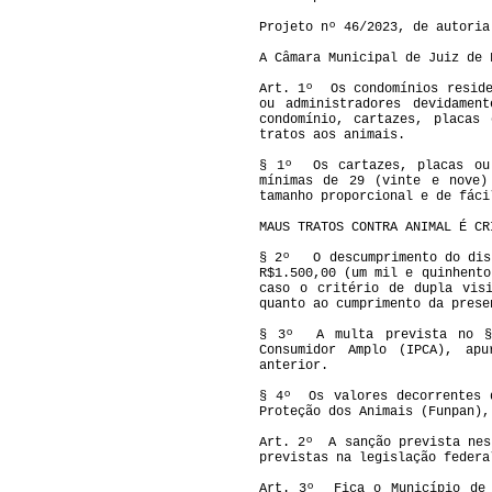
Projeto nº 46/2023, de autoria
A Câmara Municipal de Juiz de 
Art. 1º Os condomínios reside
ou administradores devidamen
condomínio, cartazes, placas
tratos aos animais.
§ 1º Os cartazes, placas ou
mínimas de 29 (vinte e nove)
tamanho proporcional e de fáci
MAUS TRATOS CONTRA ANIMAL É CR
§ 2º O descumprimento do di
R$1.500,00 (um mil e quinhento
caso o critério de dupla vis
quanto ao cumprimento da prese
§ 3º A multa prevista no §2
Consumidor Amplo (IPCA), apu
anterior.
§ 4º Os valores decorrentes d
Proteção dos Animais (Funpan),
Art. 2º A sanção prevista nes
previstas na legislação federa
Art. 3º Fica o Município de 