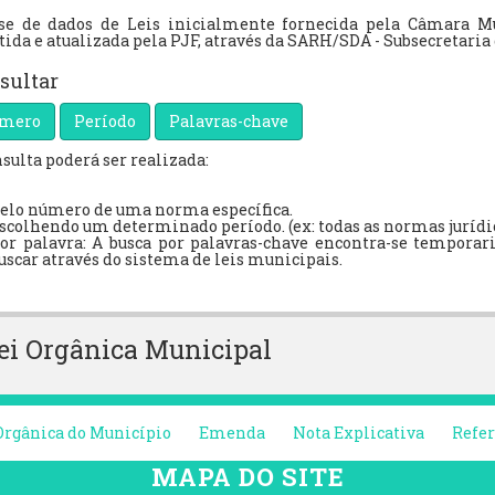
se de dados de Leis inicialmente fornecida pela Câmara M
ida e atualizada pela PJF, através da SARH/SDA - Subsecretari
sultar
mero
Período
Palavras-chave
nsulta poderá ser realizada:
elo número de uma norma específica.
scolhendo um determinado período. (ex: todas as normas juríd
or palavra: A busca por palavras-chave encontra-se tempora
uscar através do sistema de leis municipais.
ei Orgânica Municipal
Orgânica do Município
Emenda
Nota Explicativa
Refe
MAPA DO SITE