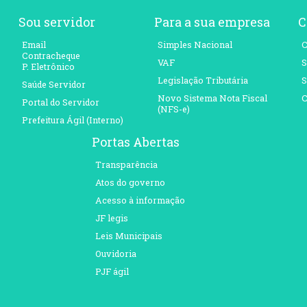
Sou servidor
Para a sua empresa
C
Email
Simples Nacional
C
Contracheque
VAF
S
P. Eletrônico
Legislação Tributária
S
Saúde Servidor
Novo Sistema Nota Fiscal
C
Portal do Servidor
(NFS-e)
Prefeitura Ágil (Interno)
Portas Abertas
Transparência
Atos do governo
Acesso à informação
JF legis
Leis Municipais
Ouvidoria
PJF ágil