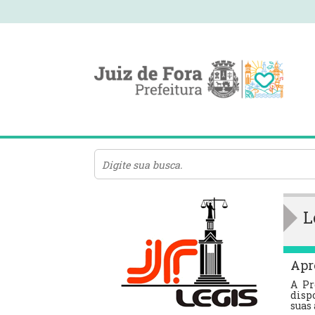
L
Apr
A Pr
dispo
suas