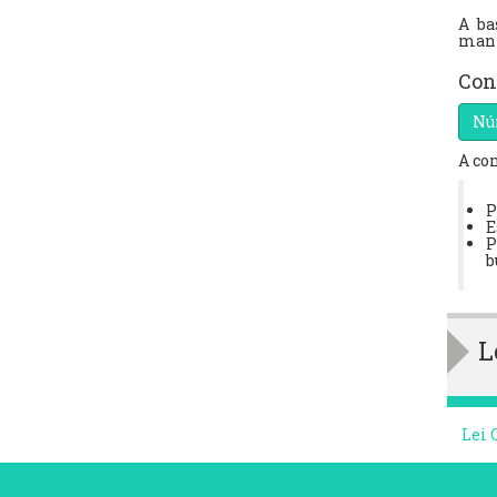
A ba
mant
Con
Nú
A co
P
E
P
b
L
Lei 