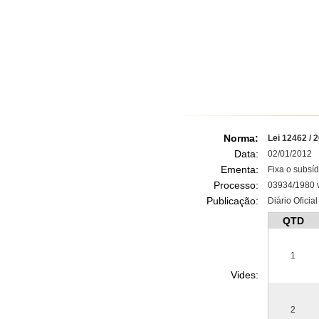
Norma:
Lei 12462 / 
Data:
02/01/2012
Ementa:
Fixa o subsíd
Processo:
03934/1980 v
Publicação:
Diário Oficia
QTD
1
Vides:
2