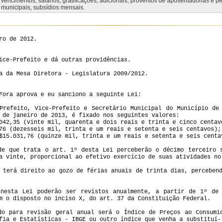
vencimentos, salários, gratificações, adicionais, proventos de aposentadorias e 
municipais, subsídios mensais.
ro de 2012.
ice-Prefeito e dá outras providências.
a da Mesa Diretora - Legislatura 2009/2012.
Fora aprova e eu sanciono a seguinte Lei:
Prefeito, Vice-Prefeito e Secretário Municipal do Município de
 de janeiro de 2013, é fixado nos seguintes valores:
042,35 (vinte mil, quarenta e dois reais e trinta e cinco centav
76 (dezesseis mil, trinta e um reais e setenta e seis centavos);
$15.031,76 (quinze mil, trinta e um reais e setenta e seis centa
de que trata o art. 1º desta Lei perceberão o décimo terceiro 
a vinte, proporcional ao efetivo exercício de suas atividades no
 terá direito ao gozo de férias anuais de trinta dias, perceben
 nesta Lei poderão ser revistos anualmente, a partir de 1º de 
m o disposto no inciso X, do art. 37 da Constituição Federal.
do para revisão geral anual será o Índice de Preços ao Consumi
fia e Estatísticas - IBGE ou outro índice que venha a substituí-