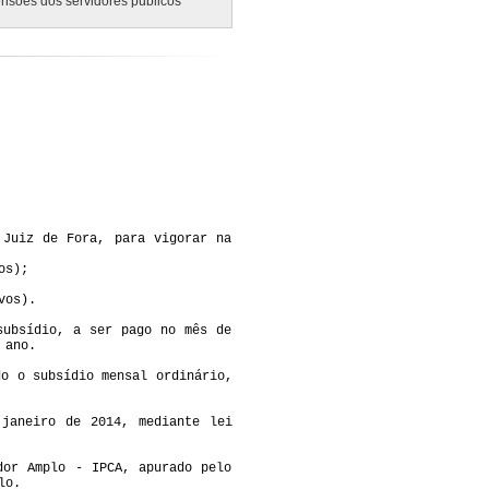
pensões dos servidores públicos
 Juiz de Fora, para vigorar na
os);
vos).
subsídio, a ser pago no mês de
 ano.
do o subsídio mensal ordinário,
janeiro de 2014, mediante lei
dor Amplo - IPCA, apurado pelo
lo.