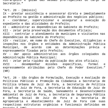
hierárquico e gozam das mesmas prerrogativas do cargo de
Secretário.”
“Art. 20 - [Omissis]
IX - prestar assistência e assessorar direta e imediatamente
ao Prefeito na gestão e administração dos negócios públicos;
X - coordenar, supervisionar e assegurar a execução do
expediente e das atividades do Prefeito;
XI - administrar as dependências do Gabinete do Prefeito;
XII - zelar pela preservação dos documentos oficiais;
XIII - controlar o atendimento de munícipes e visitantes nas
dependências do Gabinete do Prefeito;
XIV - realizar, em nome do Chefe do Executivo, diligências e
inspeções nos órgãos e entidades da Administração Pública
Municipal, de acordo com as determinações prévia e
expressamente fixadas pelo Prefeito;
XV - dar apoio administrativo aos órgãos colegiados da
Administração Pública Municipal;
XVI - zelar pela rigidez da publicação dos atos oficiais;
XVII - desempenhar missões específicas, formal e
expressamente atribuídas pelo Chefe do Poder Executivo.”
(NR)
“Art. 28 - São órgãos de Formulação, Execução e Avaliação de
Políticas Públicas e Promoção da Cidadania a Secretaria de
Política Urbana de Juiz de Fora, a Secretaria de Política
Social de Juiz de Fora, a Secretaria de Educação de Juiz de
Fora, a Secretaria de Saúde, Saneamento e Desenvolvimento
Ambiental de Juiz de Fora, a Secretaria de Segurança Pública
e Defesa Social de Juiz de Fora e a Secretaria de
Agropecuária e Abastecimento de Juiz de Fora com suas
respectivas estruturas orgânicas e funcionais definidas em