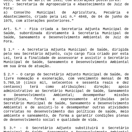
8653, de 06 de abril de 1995, com alterações posteriores.
VII - Secretaria de Agropecuária e Abastecimento de Juiz de
Fora:
a) Conselho Municipal de Agricultura, Pecuária e
Abastecimento, criado pela Lei n.º 4848, de 04 de junho de
1975, com alterações posteriores."
Art. 5.º - Fica criada a Secretaria Adjunta Municipal de
Saúde, subordinada diretamente à Secretaria Municipal de
Saúde, Saneamento e Desenvolvimento Ambiental de Juiz de
Fora.
§ 1.º - A Secretaria Adjunta Municipal de Saúde, dirigida
pelo seu Secretário Adjunto, cujo cargo fica criado por esta
Lei, terá a finalidade de assessorar e assistir o Secretário
Municipal de Saúde, Saneamento e Desenvolvimento Ambiental
em sua área de atuação.
§ 2.º - O cargo de Secretário Adjunto Municipal de Saúde, de
livre nomeação e exoneração, com vencimento mensal de R$
5.760,10 (cinco mil, setecentos e sessenta reais e dez
centavos) terá como atribuições: direção; apoio
administrativo ao Secretário Municipal de Saúde, Saneamento
e Desenvolvimento Ambiental; desempenhar missões
específicas, formal e expressamente atribuídas pelo
Secretário Municipal de Saúde, Saneamento e Desenvolvimento
Ambiental e de assisti-lo e desempenhar outras atividades
correlatas no desenvolvimento das políticas de saúde, meio
ambiente e saneamento, de forma a garantir condições plenas
de desenvolvimento social e qualidade de vida.
§ 3.º - O Secretário Adjunto substituirá o Secretário