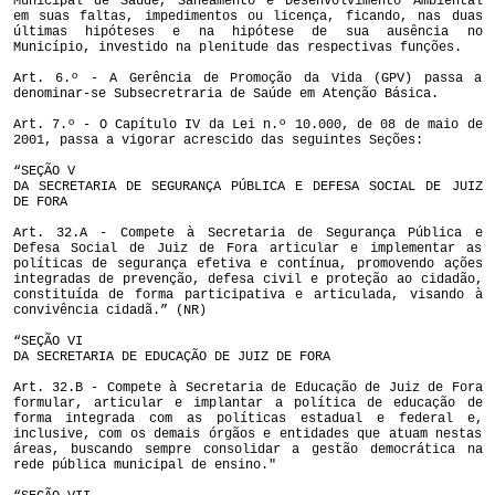
Municipal de Saúde, Saneamento e Desenvolvimento Ambiental
em suas faltas, impedimentos ou licença, ficando, nas duas
últimas hipóteses e na hipótese de sua ausência no
Município, investido na plenitude das respectivas funções.
Art. 6.º - A Gerência de Promoção da Vida (GPV) passa a
denominar-se Subsecretraria de Saúde em Atenção Básica.
Art. 7.º - O Capítulo IV da Lei n.º 10.000, de 08 de maio de
2001, passa a vigorar acrescido das seguintes Seções:
“SEÇÃO V
DA SECRETARIA DE SEGURANÇA PÚBLICA E DEFESA SOCIAL DE JUIZ
DE FORA
Art. 32.A - Compete à Secretaria de Segurança Pública e
Defesa Social de Juiz de Fora articular e implementar as
políticas de segurança efetiva e contínua, promovendo ações
integradas de prevenção, defesa civil e proteção ao cidadão,
constituída de forma participativa e articulada, visando à
convivência cidadã.” (NR)
“SEÇÃO VI
DA SECRETARIA DE EDUCAÇÃO DE JUIZ DE FORA
Art. 32.B - Compete à Secretaria de Educação de Juiz de Fora
formular, articular e implantar a política de educação de
forma integrada com as políticas estadual e federal e,
inclusive, com os demais órgãos e entidades que atuam nestas
áreas, buscando sempre consolidar a gestão democrática na
rede pública municipal de ensino."