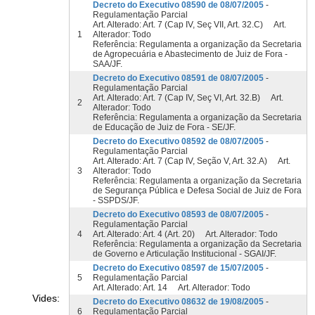
Decreto do Executivo 08590 de 08/07/2005
-
Regulamentação Parcial
Art. Alterado: Art. 7 (Cap IV, Seç VII, Art. 32.C) Art.
1
Alterador: Todo
Referência: Regulamenta a organização da Secretaria
de Agropecuária e Abastecimento de Juiz de Fora -
SAA/JF.
Decreto do Executivo 08591 de 08/07/2005
-
Regulamentação Parcial
Art. Alterado: Art. 7 (Cap IV, Seç VI, Art. 32.B) Art.
2
Alterador: Todo
Referência: Regulamenta a organização da Secretaria
de Educação de Juiz de Fora - SE/JF.
Decreto do Executivo 08592 de 08/07/2005
-
Regulamentação Parcial
Art. Alterado: Art. 7 (Cap IV, Seção V, Art. 32.A) Art.
3
Alterador: Todo
Referência: Regulamenta a organização da Secretaria
de Segurança Pública e Defesa Social de Juiz de Fora
- SSPDS/JF.
Decreto do Executivo 08593 de 08/07/2005
-
Regulamentação Parcial
4
Art. Alterado: Art. 4 (Art. 20) Art. Alterador: Todo
Referência: Regulamenta a organização da Secretaria
de Governo e Articulação Institucional - SGAI/JF.
Decreto do Executivo 08597 de 15/07/2005
-
5
Regulamentação Parcial
Art. Alterado: Art. 14 Art. Alterador: Todo
Vides:
Decreto do Executivo 08632 de 19/08/2005
-
6
Regulamentação Parcial