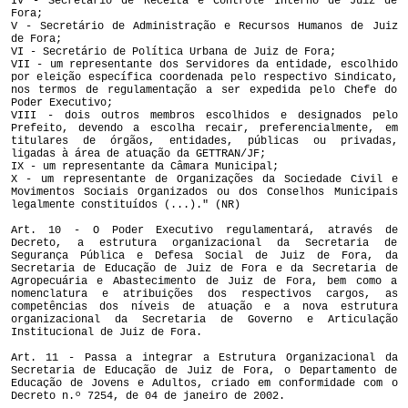
IV - Secretário de Receita e Controle Interno de Juiz de
Fora;
V - Secretário de Administração e Recursos Humanos de Juiz
de Fora;
VI - Secretário de Política Urbana de Juiz de Fora;
VII - um representante dos Servidores da entidade, escolhido
por eleição específica coordenada pelo respectivo Sindicato,
nos termos de regulamentação a ser expedida pelo Chefe do
Poder Executivo;
VIII - dois outros membros escolhidos e designados pelo
Prefeito, devendo a escolha recair, preferencialmente, em
titulares de órgãos, entidades, públicas ou privadas,
ligadas à área de atuação da GETTRAN/JF;
IX - um representante da Câmara Municipal;
X - um representante de Organizações da Sociedade Civil e
Movimentos Sociais Organizados ou dos Conselhos Municipais
legalmente constituídos (...)." (NR)
Art. 10 - O Poder Executivo regulamentará, através de
Decreto, a estrutura organizacional da Secretaria de
Segurança Pública e Defesa Social de Juiz de Fora, da
Secretaria de Educação de Juiz de Fora e da Secretaria de
Agropecuária e Abastecimento de Juiz de Fora, bem como a
nomenclatura e atribuições dos respectivos cargos, as
competências dos níveis de atuação e a nova estrutura
organizacional da Secretaria de Governo e Articulação
Institucional de Juiz de Fora.
Art. 11 - Passa a integrar a Estrutura Organizacional da
Secretaria de Educação de Juiz de Fora, o Departamento de
Educação de Jovens e Adultos, criado em conformidade com o
Decreto n.º 7254, de 04 de janeiro de 2002.