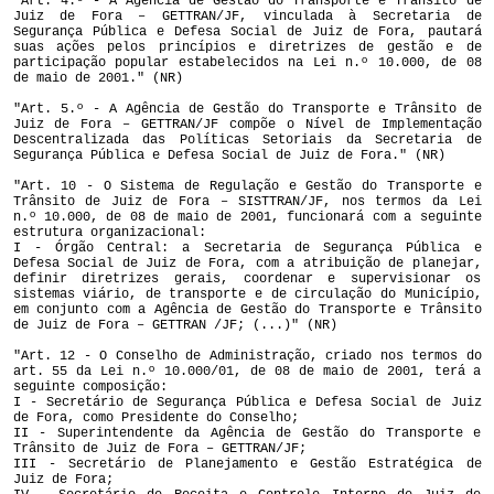
"Art. 4.º - A Agência de Gestão do Transporte e Trânsito de
Juiz de Fora – GETTRAN/JF, vinculada à Secretaria de
Segurança Pública e Defesa Social de Juiz de Fora, pautará
suas ações pelos princípios e diretrizes de gestão e de
participação popular estabelecidos na Lei n.º 10.000, de 08
de maio de 2001." (NR)
"Art. 5.º - A Agência de Gestão do Transporte e Trânsito de
Juiz de Fora – GETTRAN/JF compõe o Nível de Implementação
Descentralizada das Políticas Setoriais da Secretaria de
Segurança Pública e Defesa Social de Juiz de Fora." (NR)
"Art. 10 - O Sistema de Regulação e Gestão do Transporte e
Trânsito de Juiz de Fora – SISTTRAN/JF, nos termos da Lei
n.º 10.000, de 08 de maio de 2001, funcionará com a seguinte
estrutura organizacional:
I - Órgão Central: a Secretaria de Segurança Pública e
Defesa Social de Juiz de Fora, com a atribuição de planejar,
definir diretrizes gerais, coordenar e supervisionar os
sistemas viário, de transporte e de circulação do Município,
em conjunto com a Agência de Gestão do Transporte e Trânsito
de Juiz de Fora – GETTRAN /JF; (...)" (NR)
"Art. 12 - O Conselho de Administração, criado nos termos do
art. 55 da Lei n.º 10.000/01, de 08 de maio de 2001, terá a
seguinte composição:
I - Secretário de Segurança Pública e Defesa Social de Juiz
de Fora, como Presidente do Conselho;
II - Superintendente da Agência de Gestão do Transporte e
Trânsito de Juiz de Fora – GETTRAN/JF;
III - Secretário de Planejamento e Gestão Estratégica de
Juiz de Fora;