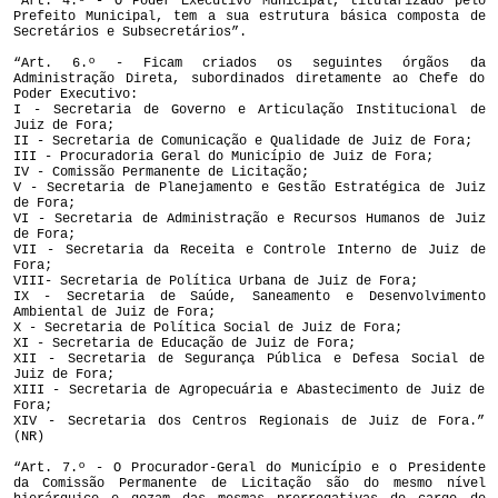
“Art. 4.º - O Poder Executivo Municipal, titularizado pelo
Prefeito Municipal, tem a sua estrutura básica composta de
Secretários e Subsecretários”.
“Art. 6.º - Ficam criados os seguintes órgãos da
Administração Direta, subordinados diretamente ao Chefe do
Poder Executivo:
I - Secretaria de Governo e Articulação Institucional de
Juiz de Fora;
II - Secretaria de Comunicação e Qualidade de Juiz de Fora;
III - Procuradoria Geral do Município de Juiz de Fora;
IV - Comissão Permanente de Licitação;
V - Secretaria de Planejamento e Gestão Estratégica de Juiz
de Fora;
VI - Secretaria de Administração e Recursos Humanos de Juiz
de Fora;
VII - Secretaria da Receita e Controle Interno de Juiz de
Fora;
VIII- Secretaria de Política Urbana de Juiz de Fora;
IX - Secretaria de Saúde, Saneamento e Desenvolvimento
Ambiental de Juiz de Fora;
X - Secretaria de Política Social de Juiz de Fora;
XI - Secretaria de Educação de Juiz de Fora;
XII - Secretaria de Segurança Pública e Defesa Social de
Juiz de Fora;
XIII - Secretaria de Agropecuária e Abastecimento de Juiz de
Fora;
XIV - Secretaria dos Centros Regionais de Juiz de Fora.”
(NR)
“Art. 7.º - O Procurador-Geral do Município e o Presidente
da Comissão Permanente de Licitação são do mesmo nível