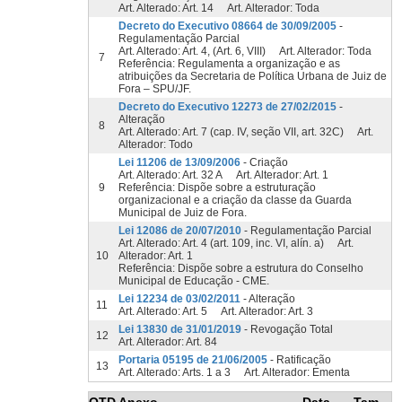
Art. Alterado: Art. 14 Art. Alterador: Toda
Decreto do Executivo 08664 de 30/09/2005
-
Regulamentação Parcial
Art. Alterado: Art. 4, (Art. 6, VIII) Art. Alterador: Toda
7
Referência: Regulamenta a organização e as
atribuições da Secretaria de Política Urbana de Juiz de
Fora – SPU/JF.
Decreto do Executivo 12273 de 27/02/2015
-
Alteração
8
Art. Alterado: Art. 7 (cap. IV, seção VII, art. 32C) Art.
Alterador: Todo
Lei 11206 de 13/09/2006
- Criação
Art. Alterado: Art. 32 A Art. Alterador: Art. 1
9
Referência: Dispõe sobre a estruturação
organizacional e a criação da classe da Guarda
Municipal de Juiz de Fora.
Lei 12086 de 20/07/2010
- Regulamentação Parcial
Art. Alterado: Art. 4 (art. 109, inc. VI, alín. a) Art.
10
Alterador: Art. 1
Referência: Dispõe sobre a estrutura do Conselho
Municipal de Educação - CME.
Lei 12234 de 03/02/2011
- Alteração
11
Art. Alterado: Art. 5 Art. Alterador: Art. 3
Lei 13830 de 31/01/2019
- Revogação Total
12
Art. Alterador: Art. 84
Portaria 05195 de 21/06/2005
- Ratificação
13
Art. Alterado: Arts. 1 a 3 Art. Alterador: Ementa