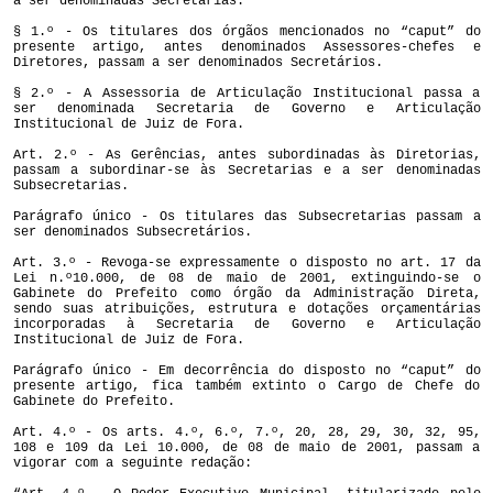
a ser denominadas Secretarias.
§ 1.º - Os titulares dos órgãos mencionados no “caput” do
presente artigo, antes denominados Assessores-chefes e
Diretores, passam a ser denominados Secretários.
§ 2.º - A Assessoria de Articulação Institucional passa a
ser denominada Secretaria de Governo e Articulação
Institucional de Juiz de Fora.
Art. 2.º - As Gerências, antes subordinadas às Diretorias,
passam a subordinar-se às Secretarias e a ser denominadas
Subsecretarias.
Parágrafo único - Os titulares das Subsecretarias passam a
ser denominados Subsecretários.
Art. 3.º - Revoga-se expressamente o disposto no art. 17 da
Lei n.º10.000, de 08 de maio de 2001, extinguindo-se o
Gabinete do Prefeito como órgão da Administração Direta,
sendo suas atribuições, estrutura e dotações orçamentárias
incorporadas à Secretaria de Governo e Articulação
Institucional de Juiz de Fora.
Parágrafo único - Em decorrência do disposto no “caput” do
presente artigo, fica também extinto o Cargo de Chefe do
Gabinete do Prefeito.
Art. 4.º - Os arts. 4.º, 6.º, 7.º, 20, 28, 29, 30, 32, 95,
108 e 109 da Lei 10.000, de 08 de maio de 2001, passam a
vigorar com a seguinte redação: