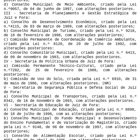
posteriores;
d) Conselho Municipal de Meio Ambiente, criado pela Lei
n.º9057, de 04 de junho de 1997, com alterações posteriores.
III - Secretaria de Planejamento e Gestão Estratégica de
Juiz e Fora:
a) Conselho de Desenvolvimento Econômico, criado pela Lei
n.º4115, de 03 de março de 1989, com alterações posteriores;
b) Conselho Municipal de Turismo, criado pela Lei n.º 9218,
de 18 de fevereiro de 1998, com alterações posteriores;
c) Comissão Permanente de Coordenação de Comércio Ambulante,
criado pela Lei n.º 8120, de 29 de julho de 1992, com
alterações posteriores:
d) Conselho Comunitário Municipal, criado pela Lei n.º 6413,
de 09 de novembro de 1983, com alterações posteriores.
IV - Secretaria de Política Urbana de Juiz de Fora:
a) Comissão Permanente Técnico-Cultural, criado pela Lei
n.º7282, de 25 de fevereiro de 1988, com alterações
posteriores;
b) Comissão de Uso do Solo, criada pela Lei n.º 6910, de 31
de maio de 1986, com alterações posteriores. (NR)
V - Secretaria de Segurança Pública e Defesa Social de Juiz
de Fora:
a) Conselho Municipal de Transportes, criado pela Lei n.º
8342, de 16 de novembro de 1993, com alterações posteriores.
VI - Secretaria de Educação de Juiz de Fora:
a) Conselho Municipal de Educação, criado pela Lei n.º 8898,
de 18 de julho de 1996, com as alterações posteriores;
b) Conselho Municipal do Fundo Municipal e Desenvolvimento
do Ensino Fundamental e de Valorização do Magistério, criado
pela Lei n.º 9148, de 06 de novembro de 1997, com alterações
posteriores;
c) Conselho de Alimentação Escolar, criado pela Lei n.º