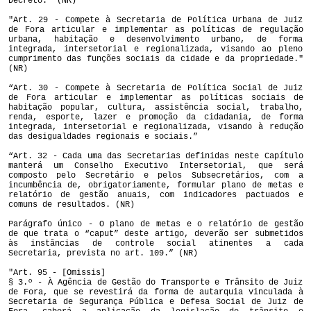
Decreto.” (NR)
"Art. 29 - Compete à Secretaria de Política Urbana de Juiz
de Fora articular e implementar as políticas de regulação
urbana, habitação e desenvolvimento urbano, de forma
integrada, intersetorial e regionalizada, visando ao pleno
cumprimento das funções sociais da cidade e da propriedade."
(NR)
“Art. 30 - Compete à Secretaria de Política Social de Juiz
de Fora articular e implementar as políticas sociais de
habitação popular, cultura, assistência social, trabalho,
renda, esporte, lazer e promoção da cidadania, de forma
integrada, intersetorial e regionalizada, visando à redução
das desigualdades regionais e sociais.”
“Art. 32 - Cada uma das Secretarias definidas neste Capítulo
manterá um Conselho Executivo Intersetorial, que será
composto pelo Secretário e pelos Subsecretários, com a
incumbência de, obrigatoriamente, formular plano de metas e
relatório de gestão anuais, com indicadores pactuados e
comuns de resultados. (NR)
Parágrafo único - O plano de metas e o relatório de gestão
de que trata o “caput” deste artigo, deverão ser submetidos
às instâncias de controle social atinentes a cada
Secretaria, prevista no art. 109.” (NR)
"Art. 95 - [Omissis]
§ 3.º - À Agência de Gestão do Transporte e Trânsito de Juiz
de Fora, que se revestirá da forma de autarquia vinculada à
Secretaria de Segurança Pública e Defesa Social de Juiz de