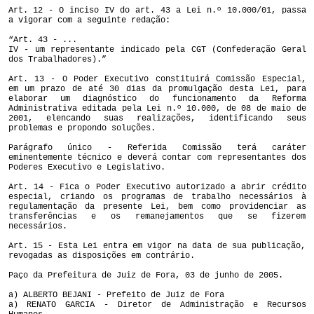
Art. 12 - O inciso IV do art. 43 a Lei n.º 10.000/01, passa
a vigorar com a seguinte redação:
“Art. 43 - ...
IV - um representante indicado pela CGT (Confederação Geral
dos Trabalhadores).”
Art. 13 - O Poder Executivo constituirá Comissão Especial,
em um prazo de até 30 dias da promulgação desta Lei, para
elaborar um diagnóstico do funcionamento da Reforma
Administrativa editada pela Lei n.º 10.000, de 08 de maio de
2001, elencando suas realizações, identificando seus
problemas e propondo soluções.
Parágrafo único - Referida Comissão terá caráter
eminentemente técnico e deverá contar com representantes dos
Poderes Executivo e Legislativo.
Art. 14 - Fica o Poder Executivo autorizado a abrir crédito
especial, criando os programas de trabalho necessários à
regulamentação da presente Lei, bem como providenciar as
transferências e os remanejamentos que se fizerem
necessários.
Art. 15 - Esta Lei entra em vigor na data de sua publicação,
revogadas as disposições em contrário.
Paço da Prefeitura de Juiz de Fora, 03 de junho de 2005.
a) ALBERTO BEJANI - Prefeito de Juiz de Fora
a) RENATO GARCIA - Diretor de Administração e Recursos