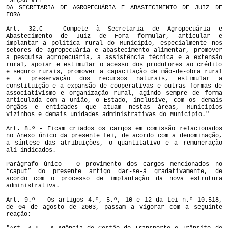
“SEÇÃO VII
DA SECRETARIA DE AGROPECUÁRIA E ABASTECIMENTO DE JUIZ DE
FORA
Art. 32.C - Compete à Secretaria de Agropecuária e
Abastecimento de Juiz de Fora formular, articular e
implantar a política rural do Município, especialmente nos
setores de agropecuária e abastecimento alimentar, promover
a pesquisa agropecuária, a assistência técnica e a extensão
rural, apoiar e estimular o acesso dos produtores ao crédito
e seguro rurais, promover a capacitação de mão-de-obra rural
e a preservação dos recursos naturais, estimular a
constituição e a expansão de cooperativas e outras formas de
associativismo e organização rural, agindo sempre de forma
articulada com a União, o Estado, inclusive, com os demais
órgãos e entidades que atuam nestas áreas, Municípios
Vizinhos e demais unidades administrativas do Município."
Art. 8.º - Ficam criados os cargos em comissão relacionados
no Anexo único da presente Lei, de acordo com a denominação,
a síntese das atribuições, o quantitativo e a remuneração
ali indicados.
Parágrafo único - O provimento dos cargos mencionados no
“caput” do presente artigo dar-se-á gradativamente, de
acordo com o processo de implantação da nova estrutura
administrativa.
Art. 9.º - Os artigos 4.º, 5.º, 10 e 12 da Lei n.º 10.518,
de 04 de agosto de 2003, passam a vigorar com a seguinte
reação: