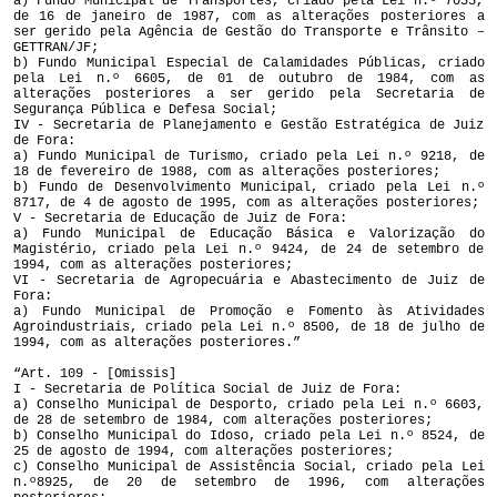
a) Fundo Municipal de Transportes, criado pela Lei n.º 7035,
de 16 de janeiro de 1987, com as alterações posteriores a
ser gerido pela Agência de Gestão do Transporte e Trânsito –
GETTRAN/JF;
b) Fundo Municipal Especial de Calamidades Públicas, criado
pela Lei n.º 6605, de 01 de outubro de 1984, com as
alterações posteriores a ser gerido pela Secretaria de
Segurança Pública e Defesa Social;
IV - Secretaria de Planejamento e Gestão Estratégica de Juiz
de Fora:
a) Fundo Municipal de Turismo, criado pela Lei n.º 9218, de
18 de fevereiro de 1988, com as alterações posteriores;
b) Fundo de Desenvolvimento Municipal, criado pela Lei n.º
8717, de 4 de agosto de 1995, com as alterações posteriores;
V - Secretaria de Educação de Juiz de Fora:
a) Fundo Municipal de Educação Básica e Valorização do
Magistério, criado pela Lei n.º 9424, de 24 de setembro de
1994, com as alterações posteriores;
VI - Secretaria de Agropecuária e Abastecimento de Juiz de
Fora:
a) Fundo Municipal de Promoção e Fomento às Atividades
Agroindustriais, criado pela Lei n.º 8500, de 18 de julho de
1994, com as alterações posteriores.”
“Art. 109 - [Omissis]
I - Secretaria de Política Social de Juiz de Fora:
a) Conselho Municipal de Desporto, criado pela Lei n.º 6603,
de 28 de setembro de 1984, com alterações posteriores;
b) Conselho Municipal do Idoso, criado pela Lei n.º 8524, de
25 de agosto de 1994, com alterações posteriores;
c) Conselho Municipal de Assistência Social, criado pela Lei
n.º8925, de 20 de setembro de 1996, com alterações