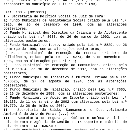
Fora, caberá a aplicação da legislação de trânsito e
transporte no Município de Juiz de Fora." (NR)
"Art. 108 - [Omissis]
I - Secretaria de Política Social de Juiz de Fora:
a) Fundo Municipal de Assistência Social criado pela Lei n.º
8926, de 20 de dezembro de 1996, com as alterações
posteriores;
b) Fundo Municipal dos Direitos da Criança e do Adolescente
criado pela Lei n.º 8056, de 26 de março de 1992, com as
alterações posteriores;
c) Fundo Municipal do Idoso, criado pela Lei n.º 8829, de 26
de março de 1996, com as alterações posteriores;
d) Fundo Municipal de Promoção da Pessoa Portadora de
Deficiência, criado pela Lei n.º 9374, de 5 de novembro de
1998, com as alterações posteriores;
e) Fundo Municipal de Proteção ao Consumidor, criado pela
Lei n.º9184, de 30 de dezembro de 1997, com as alterações
posteriores;
f) Fundo Municipal de Incentivo à Cultura, criado pela Lei
n.º8525, de 27 de agosto de 1994, com as alterações
posteriores;
g) Fundo Municipal de Habitação, criado pela Lei n.º 7665,
de 26 de dezembro de 1989, com as alterações posteriores;
h) Fundo Municipal de Apoio ao Esporte criado pela Lei n.º
10.133, de 11 de janeiro de 2002 com alterações pela Lei n.º
10.779, de 26 de julho de 2004.
II - Secretaria de Saúde, Saneamento e Desenvolvimento
Ambiental de Juiz de Fora: (...) NR
III - Secretaria de Segurança Pública e Defesa Social de
Juiz de Fora e Agência de Gestão do Transporte e Trânsito de
Juiz de Fora – GETTRAN/JF: