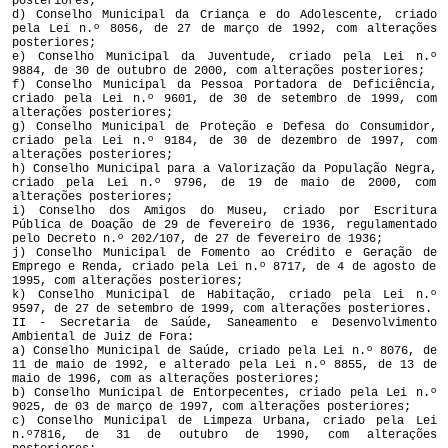
posteriores;
d) Conselho Municipal da Criança e do Adolescente, criado
pela Lei n.º 8056, de 27 de março de 1992, com alterações
posteriores;
e) Conselho Municipal da Juventude, criado pela Lei n.º
9884, de 30 de outubro de 2000, com alterações posteriores;
f) Conselho Municipal da Pessoa Portadora de Deficiência,
criado pela Lei n.º 9601, de 30 de setembro de 1999, com
alterações posteriores;
g) Conselho Municipal de Proteção e Defesa do Consumidor,
criado pela Lei n.º 9184, de 30 de dezembro de 1997, com
alterações posteriores;
h) Conselho Municipal para a Valorização da População Negra,
criado pela Lei n.º 9796, de 19 de maio de 2000, com
alterações posteriores;
i) Conselho dos Amigos do Museu, criado por Escritura
Pública de Doação de 29 de fevereiro de 1936, regulamentado
pelo Decreto n.º 202/107, de 27 de fevereiro de 1936;
j) Conselho Municipal de Fomento ao Crédito e Geração de
Emprego e Renda, criado pela Lei n.º 8717, de 4 de agosto de
1995, com alterações posteriores;
k) Conselho Municipal de Habitação, criado pela Lei n.º
9597, de 27 de setembro de 1999, com alterações posteriores.
II - Secretaria de Saúde, Saneamento e Desenvolvimento
Ambiental de Juiz de Fora:
a) Conselho Municipal de Saúde, criado pela Lei n.º 8076, de
11 de maio de 1992, e alterado pela Lei n.º 8855, de 13 de
maio de 1996, com as alterações posteriores;
b) Conselho Municipal de Entorpecentes, criado pela Lei n.º
9025, de 03 de março de 1997, com alterações posteriores;
c) Conselho Municipal de Limpeza Urbana, criado pela Lei
n.º7816, de 31 de outubro de 1990, com alterações