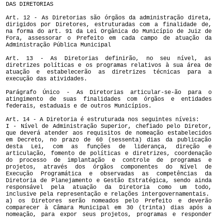
DAS DIRETORIAS
Art. 12 - As Diretorias são órgãos da administração direta,
dirigidos por Diretores, estruturadas com a finalidade de,
na forma do art. 91 da Lei Orgânica do Município de Juiz de
Fora, assessorar o Prefeito em cada campo de atuação da
Administração Pública Municipal
Art. 13 - As Diretorias definirão, no seu nível, as
diretrizes políticas e os programas relativos à sua área de
atuação e estabelecerão as diretrizes técnicas para a
execução das atividades.
Parágrafo Único - As Diretorias articular-se-ão para o
atingimento de suas finalidades com órgãos e entidades
federais, estaduais e de outros Municípios.
Art. 14 - A Diretoria é estruturada nos seguintes níveis:
I - Nível de Administração Superior, chefiado pelo Diretor,
que deverá atender aos requisitos de nomeação estabelecidos
em Decreto, no prazo de 60 (sessenta) dias da publicação
desta Lei, com as funções de liderança, direção e
articulação, fomento de políticas e diretrizes, coordenação
do processo de implantação e controle de programas e
projetos, através dos órgãos componentes do Nível de
Execução Programática e observadas as competências da
Diretoria de Planejamento e Gestão Estratégica, sendo ainda
responsável pela atuação da Diretoria como um todo,
inclusive pela representação e relações intergovernamentais.
a) os Diretores serão nomeados pelo Prefeito e deverão
comparecer à Câmara Municipal em 30 (trinta) dias após a
nomeação, para expor seus projetos, programas e responder