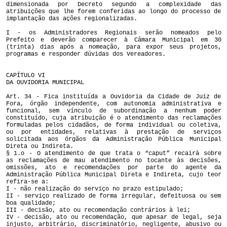
dimensionada por Decreto segundo a complexidade das
atribuições que lhe forem conferidas ao longo do processo de
implantação das ações regionalizadas.
I - os Administradores Regionais serão nomeados pelo
Prefeito e deverão comparecer à Câmara Municipal em 30
(trinta) dias após a nomeação, para expor seus projetos,
programas e responder dúvidas dos Vereadores.
CAPÍTULO VI
DA OUVIDORIA MUNICIPAL
Art. 34 - Fica instituída a Ouvidoria da Cidade de Juiz de
Fora, órgão independente, com autonomia administrativa e
funcional, sem vínculo de subordinação a nenhum poder
constituído, cuja atribuição é o atendimento das reclamações
formuladas pelos cidadãos, de forma individual ou coletiva,
ou por entidades, relativas à prestação de serviços
solicitada aos órgãos da Administração Pública Municipal
Direta ou Indireta.
§ 1.o - O atendimento de que trata o “caput” recairá sobre
as reclamações de mau atendimento no tocante às decisões,
omissões, ato e recomendações por parte do agente da
Administração Pública Municipal Direta e Indireta, cujo teor
refira-se a:
I - não realização do serviço no prazo estipulado;
II - serviço realizado de forma irregular, defeituosa ou sem
boa qualidade;
III - decisão, ato ou recomendação contrários à lei;
IV - decisão, ato ou recomendação, que apesar de legal, seja
injusto, arbitrário, discriminatório, negligente, abusivo ou