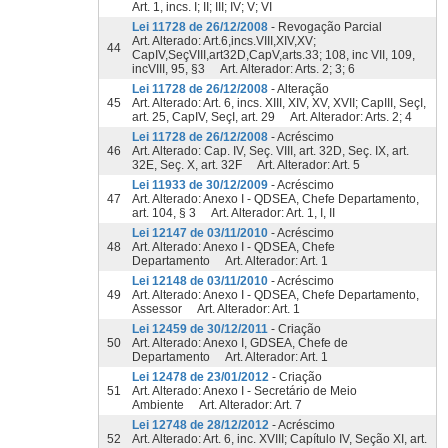
Art. 1, incs. I; II; III; IV; V; VI
Lei 11728 de 26/12/2008
- Revogação Parcial
Art. Alterado: Art.6,incs.VIII,XIV,XV;
44
CapIV,SeçVIII,art32D,CapV,arts.33; 108, inc VII, 109,
incVIII, 95, §3 Art. Alterador: Arts. 2; 3; 6
Lei 11728 de 26/12/2008
- Alteração
45
Art. Alterado: Art. 6, incs. XIII, XIV, XV, XVII; CapIII, SeçI,
art. 25, CapIV, SeçI, art. 29 Art. Alterador: Arts. 2; 4
Lei 11728 de 26/12/2008
- Acréscimo
46
Art. Alterado: Cap. IV, Seç. VIII, art. 32D, Seç. IX, art.
32E, Seç. X, art. 32F Art. Alterador: Art. 5
Lei 11933 de 30/12/2009
- Acréscimo
47
Art. Alterado: Anexo I - QDSEA, Chefe Departamento,
art. 104, § 3 Art. Alterador: Art. 1, I, II
Lei 12147 de 03/11/2010
- Acréscimo
48
Art. Alterado: Anexo I - QDSEA, Chefe
Departamento Art. Alterador: Art. 1
Lei 12148 de 03/11/2010
- Acréscimo
49
Art. Alterado: Anexo I - QDSEA, Chefe Departamento,
Assessor Art. Alterador: Art. 1
Lei 12459 de 30/12/2011
- Criação
50
Art. Alterado: Anexo I, GDSEA, Chefe de
Departamento Art. Alterador: Art. 1
Lei 12478 de 23/01/2012
- Criação
51
Art. Alterado: Anexo I - Secretário de Meio
Ambiente Art. Alterador: Art. 7
Lei 12748 de 28/12/2012
- Acréscimo
52
Art. Alterado: Art. 6, inc. XVIII; Capítulo IV, Seção XI, art.