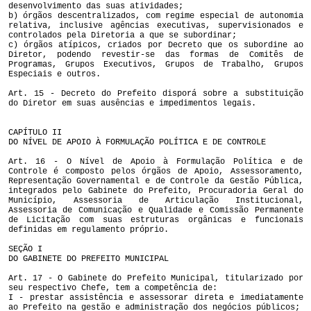
desenvolvimento das suas atividades;
b) órgãos descentralizados, com regime especial de autonomia
relativa, inclusive agências executivas, supervisionados e
controlados pela Diretoria a que se subordinar;
c) órgãos atípicos, criados por Decreto que os subordine ao
Diretor, podendo revestir-se das formas de Comitês de
Programas, Grupos Executivos, Grupos de Trabalho, Grupos
Especiais e outros.
Art. 15 - Decreto do Prefeito disporá sobre a substituição
do Diretor em suas ausências e impedimentos legais.
CAPÍTULO II
DO NÍVEL DE APOIO À FORMULAÇÃO POLÍTICA E DE CONTROLE
Art. 16 - O Nível de Apoio à Formulação Política e de
Controle é composto pelos órgãos de Apoio, Assessoramento,
Representação Governamental e de Controle da Gestão Pública,
integrados pelo Gabinete do Prefeito, Procuradoria Geral do
Município, Assessoria de Articulação Institucional,
Assessoria de Comunicação e Qualidade e Comissão Permanente
de Licitação com suas estruturas orgânicas e funcionais
definidas em regulamento próprio.
SEÇÃO I
DO GABINETE DO PREFEITO MUNICIPAL
Art. 17 - O Gabinete do Prefeito Municipal, titularizado por
seu respectivo Chefe, tem a competência de:
I - prestar assistência e assessorar direta e imediatamente
ao Prefeito na gestão e administração dos negócios públicos;