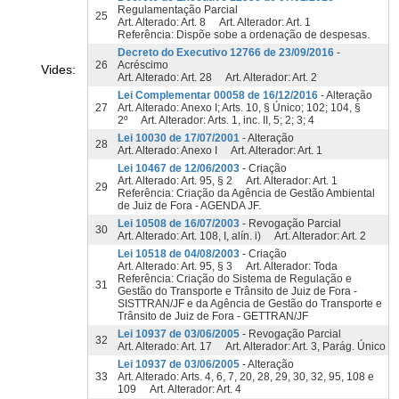
Regulamentação Parcial
25
Art. Alterado: Art. 8 Art. Alterador: Art. 1
Referência: Dispõe sobe a ordenação de despesas.
Decreto do Executivo 12766 de 23/09/2016
-
26
Acréscimo
Vides:
Art. Alterado: Art. 28 Art. Alterador: Art. 2
Lei Complementar 00058 de 16/12/2016
- Alteração
27
Art. Alterado: Anexo I; Arts. 10, § Único; 102; 104, §
2º Art. Alterador: Arts. 1, inc. II, 5; 2; 3; 4
Lei 10030 de 17/07/2001
- Alteração
28
Art. Alterado: Anexo I Art. Alterador: Art. 1
Lei 10467 de 12/06/2003
- Criação
Art. Alterado: Art. 95, § 2 Art. Alterador: Art. 1
29
Referência: Criação da Agência de Gestão Ambiental
de Juiz de Fora - AGENDA JF.
Lei 10508 de 16/07/2003
- Revogação Parcial
30
Art. Alterado: Art. 108, I, alín. i) Art. Alterador: Art. 2
Lei 10518 de 04/08/2003
- Criação
Art. Alterado: Art. 95, § 3 Art. Alterador: Toda
Referência: Criação do Sistema de Regulação e
31
Gestão do Transporte e Trânsito de Juiz de Fora -
SISTTRAN/JF e da Agência de Gestão do Transporte e
Trânsito de Juiz de Fora - GETTRAN/JF
Lei 10937 de 03/06/2005
- Revogação Parcial
32
Art. Alterado: Art. 17 Art. Alterador: Art. 3, Parág. Único
Lei 10937 de 03/06/2005
- Alteração
33
Art. Alterado: Arts. 4, 6, 7, 20, 28, 29, 30, 32, 95, 108 e
109 Art. Alterador: Art. 4