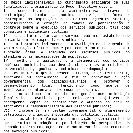
os meios indispensáveis ao cumprimento eficiente de suas
finalidades, a organização do Poder Executivo deverá:
I - democratizar a ação administrativa, através da
participação direta da sociedade civil, de forma a
contemplar as aspirações dos diversos segmentos sociais,
possibilitando a criação de canais de participação e
controle sobre a execução dos serviços públicos, tais como
consultas e audiências públicas;
II - capacitar e valorizar o servidor público, estabelecendo
parceria com os respectivos Sindicatos;
III - melhorar os indicadores e a avaliação do desempenho da
Administração Pública Municipal com o objetivo de obter
alocação ótima e adequada dos recursos públicos no
atendimento às necessidades da população;
IV - melhorar a qualidade e a abrangência dos serviços
públicos municipais, que deverão observar os princípios da
universalidade, igualdade, modicidade e adequação;
V - estimular a gestão descentralizada, quer territorial,
funcional ou socialmente, a fim de aproximar a ação
governamental dos cidadãos-usuários e promover o
desenvolvimento local, funcionando como agente de
mobilização e integração dos recursos sociais;
VI - estabelecer um modelo de gestão com orientação
finalística, avaliado por indicadores objetivos de
desempenho, capaz de possibilitar o aumento do grau de
eficiência e responsabilidade dos gestores públicos;
VII - implementar na gestão governamental o planejamento
estratégico e a gestão integrada das políticas públicas;
VIII - estabelecer formas de comunicação governo-sociedade
que permitam a adoção e participação da perspectiva do
cidadão-usuário nas ações de melhoria contínua da qualidade
dos serviços públicos;