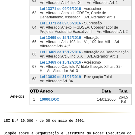
62
Art. Alterado: Art. 6, inc. XII Art. Alterador: Art. 1
Lei 13371 de 09/06/2016
- Acréscimo
63
Art. Alterado: Anexo I - GDSEA, Chefe de
Departamento, Assessor Art. Alterador: Art. 1
Lei 13371 de 09/06/2016
- Supressão
64
Art. Alterado: Anexo I - GDSEA, Coordenador de
Projetos, Assistente Executivo III Art. Alterador: Art. 2
Lei 13469 de 15/12/2016
- Alteração
65
Art. Alterado: Arts. 108, inc. VII; 109, inc. VIII Art.
Alterador: Arts. 4; 5
Lei 13469 de 15/12/2016
- Alteração de Denominação
66
Art. Alterado: Art. 6 inc. XIX Art. Alterador: Art. 1
Lei 13469 de 15/12/2016
- Acréscimo
67
Art. Alterado: Capítulo IV, título II, seção XII, art. 32-
H Art. Alterador: Art. 3
Lei 13830 de 31/01/2019
- Revogação Total
68
Art. Alterador: Art. 84
QTD
Anexo
Data
Tam.
Anexos:
264.5
1
10000.DOC
14/01/2005
KB
LEI N.º 10.000 - de 08 de maio de 2001.
Dispõe sobre a Organização e Estrutura do Poder Executivo do