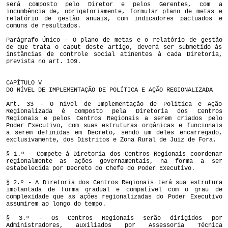
será composto pelo Diretor e pelos Gerentes, com a
incumbência de, obrigatoriamente, formular plano de metas e
relatório de gestão anuais, com indicadores pactuados e
comuns de resultados.
Parágrafo Único - O plano de metas e o relatório de gestão
de que trata o caput deste artigo, deverá ser submetido às
instâncias de controle social atinentes à cada Diretoria,
prevista no art. 109.
CAPÍTULO V
DO NÍVEL DE IMPLEMENTAÇÃO DE POLÍTICA E AÇÃO REGIONALIZADA
Art. 33 - O nível de Implementação de Política e Ação
Regionalizada é composto pela Diretoria dos Centros
Regionais e pelos Centros Regionais a serem criados pelo
Poder Executivo, com suas estruturas orgânicas e funcionais
a serem definidas em Decreto, sendo um deles encarregado,
exclusivamente, dos Distritos e Zona Rural de Juiz de Fora.
§ 1.º - Compete à Diretoria dos Centros Regionais coordenar
regionalmente as ações governamentais, na forma a ser
estabelecida por Decreto do Chefe do Poder Executivo.
§ 2.º - A Diretoria dos Centros Regionais terá sua estrutura
implantada de forma gradual e compatível com o grau de
complexidade que as ações regionalizadas do Poder Executivo
assumirem ao longo do tempo.
§ 3.º - Os Centros Regionais serão dirigidos por
Administradores, auxiliados por Assessoria Técnica