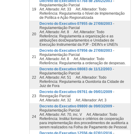
Decreto do Executivo 07768 de 28/02/2003
-
Regulamentação Parcial
19
Art. Alterado: Art. 33 Art. Alterador: Todo
Referência: Regulamenta o Nível de Implementação
de Política e Ação Regionalizada
Decreto do Executivo 07955 de 27/08/2003
-
Regulamentação Parcial
Art. Alterado: Art. 8 Art. Alterador: Todo
20
Referência: Regulamenta a organização e as
atribuições dosDepartamentos e Unidades de
Execução Instrumental da PJF - DEIN's e UNEI's
Decreto do Executivo 07956 de 27/08/2003
-
Regulamentação Parcial
21
Art. Alterado: Art. 8 Art. Alterador: Todo
Referência: Regulamenta a ordenação de despesas.
Decreto do Executivo 08083 de 11/12/2003
-
Regulamentação Parcial
22
Art. Alterado: Art. 51 Art. Alterador: Todo
Referência: Regulamenta a Ouvidoria da Cidade de
Juiz de Fora
Decreto do Executivo 09761 de 09/01/2009
-
23
Revogação Parcial
Art. Alterado: Art. 32 Art. Alterador: Art. 3
Decreto do Executivo 09800 de 09/03/2009
-
Regulamentação Parcial
Art. Alterado: Art. 70, inc. V Art. Alterador: Todo
24
Referência: Institui formas e critérios de cooperação
para implementação dos procedimentos de auditoria a
serem realizados na Folha de Pagamento de Pessoal.
Decreto do Executivo 12556 de 07/01/2016
-