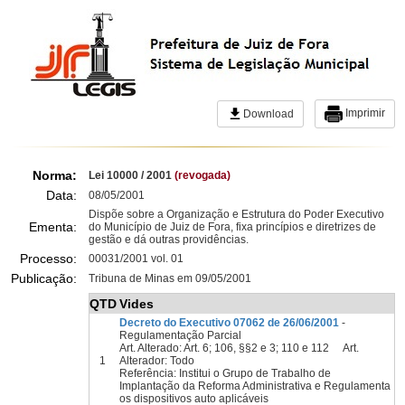
Imprimir
Download
Norma:
Lei 10000 / 2001
(revogada)
Data:
08/05/2001
Dispõe sobre a Organização e Estrutura do Poder Executivo
Ementa:
do Município de Juiz de Fora, fixa princípios e diretrizes de
gestão e dá outras providências.
Processo:
00031/2001 vol. 01
Publicação:
Tribuna de Minas em 09/05/2001
QTD
Vides
Decreto do Executivo 07062 de 26/06/2001
-
Regulamentação Parcial
Art. Alterado: Art. 6; 106, §§2 e 3; 110 e 112 Art.
1
Alterador: Todo
Referência: Institui o Grupo de Trabalho de
Implantação da Reforma Administrativa e Regulamenta
os dispositivos auto aplicáveis