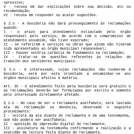
opressivo;
V - recusa em dar explicações sobre sua decisão, ato ou
recomendação;
VI - recusa em responder ou acatar sugestões.
§ 2.o - A Ouvidoria não dará prosseguimento às reclamações
quando:
I - o prazo para atendimento estipulado pelo órgão
responsável pelo serviço, de acordo com o compromisso de
atendimento assumido, não tiver expirado;
II - se referirem a serviços ou obras que ainda não tiverem
sido apresentados ao órgão municipal responsável;
III - houver notória carência de fundamento na reclamação;
IV - tratar-se de questões referentes às relações de
trabalho dos servidores municipais.
§ 3.o - O interessado, cujas reclamações não couberem à
Ouvidoria, será por esta orientado a encaminhar-se aos
órgãos municipais afeitos à matéria.
Art. 35 - O atendimento feito pela Ouvidoria será gratuito e
as reclamações deverão ser formuladas por escrito e somente
pelo interessado diretamente afetado.
§ 1.o - No caso de ser o reclamante analfabeto, será lavrada
ata da reclamação ou denúncia, observado o seguinte
procedimento:
I - leitura da ata diante do reclamante e de uma testemunha,
que não poderá ser analfabeta;
II - aposição da impressão digital do reclamante;
III - assinatura da testemunha confirmando a realização e a
exatidão da leitura feita diante do reclamante.