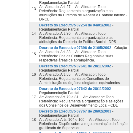
Regulamentação Parcial
Art. Alterado: Art. 27 Art. Alterador: Todo
13
Referência: Regulamenta a organização e as
atribuições da Diretoria de Receita e Controle Interno -
DRCI.
Decreto do Executivo 07254 de 04/01/2002
-
Regulamentação Parcial
14
Art. Alterado: Art. 30 Art. Alterador: Todo
Referência: Regulamenta a organização e as
atribuições da Diretoria de Política Social - DPS.
Decreto do Executivo 07396 de 21/05/2002
- Criação
Art. Alterado: Art. 33 Art. Alterador: Todo
15
Referência: Cria os Centros Regionais e suas
respectivas áreas de abrangência.
Decreto do Executivo 07641 de 28/11/2002
-
Regulamentação Parcial
16
Art. Alterado: Art. 55 Art. Alterador: Todo
Referência: Regulamenta os Conselhos de
Administração ou órgãos colegiados equivalentes
Decreto do Executivo 07642 de 28/11/2002
-
Regulamentação Parcial
17
Art. Alterado: Art. 79 a 81 Art. Alterador: Todo
Referência: Regulamenta a organização e as ações
dos Conselhos de Desenvolvimento Local - CDL
Decreto do Executivo 07767 de 28/02/2003
-
Regulamentação Parcial
18
Art. Alterado: Arts. 104 e 105 Art. Alterador: Todo
Referência: Dispõe sobre a regulamentação da função
gratificada de Supervisor.