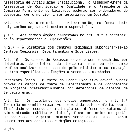
Assessoria de Articulação Institucional, o Assessor-Chefe da
Assessoria de Comunicação e Qualidade e o Presidente da
Comissão Permanente de Licitação poderão ser ordenadores de
despesas, conforme vier a ser autorizado em Decreto.
Art. 9.º - Às Diretorias subordinar-se-ão, na forma desta
Lei, Gerências, Departamentos e Supervisões.
§ 1.º - Aos demais órgãos enumerados no art. 6.º subordinar-
se-ão Departamentos e Supervisões.
§ 2.º - À Diretoria dos Centros Regionais subordinar-se-ão
Centros Regionais, Departamentos e Supervisões.
Art. 10 - Os cargos de Assessor deverão ser preenchidos por
detentores de diploma de terceiro grau ou de curso
profissionalizante reconhecido pelo Ministério da Educação
na área específica das funções a serem desempenhadas.
Parágrafo Único - O Chefe do Poder Executivo deverá buscar
prover os cargos de Chefe de Departamento e de Coordenador
de Projetos preferencialmente por detentores de diploma de
terceiro grau.
Art. 11 - Os titulares dos órgãos enumerados no art. 6.º
formarão um Comitê Executivo, presidido pelo Prefeito, com a
finalidade de coordenar a atuação dos diferentes setores da
Administração Pública Municipal, fixar critérios de gestão
de recursos e preparar informes sobre os assuntos a serem
submetidos aos conselhos e órgãos colegiados.
SEÇÃO I