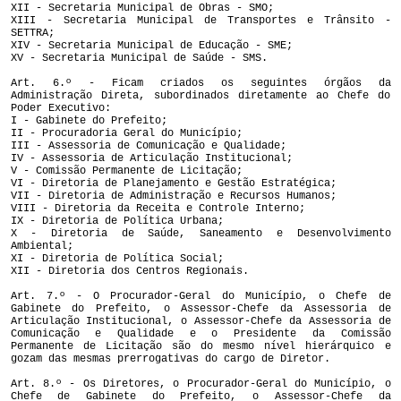
XII - Secretaria Municipal de Obras - SMO;
XIII - Secretaria Municipal de Transportes e Trânsito -
SETTRA;
XIV - Secretaria Municipal de Educação - SME;
XV - Secretaria Municipal de Saúde - SMS.
Art. 6.º - Ficam criados os seguintes órgãos da
Administração Direta, subordinados diretamente ao Chefe do
Poder Executivo:
I - Gabinete do Prefeito;
II - Procuradoria Geral do Município;
III - Assessoria de Comunicação e Qualidade;
IV - Assessoria de Articulação Institucional;
V - Comissão Permanente de Licitação;
VI - Diretoria de Planejamento e Gestão Estratégica;
VII - Diretoria de Administração e Recursos Humanos;
VIII - Diretoria da Receita e Controle Interno;
IX - Diretoria de Política Urbana;
X - Diretoria de Saúde, Saneamento e Desenvolvimento
Ambiental;
XI - Diretoria de Política Social;
XII - Diretoria dos Centros Regionais.
Art. 7.º - O Procurador-Geral do Município, o Chefe de
Gabinete do Prefeito, o Assessor-Chefe da Assessoria de
Articulação Institucional, o Assessor-Chefe da Assessoria de
Comunicação e Qualidade e o Presidente da Comissão
Permanente de Licitação são do mesmo nível hierárquico e
gozam das mesmas prerrogativas do cargo de Diretor.
Art. 8.º - Os Diretores, o Procurador-Geral do Município, o
Chefe de Gabinete do Prefeito, o Assessor-Chefe da