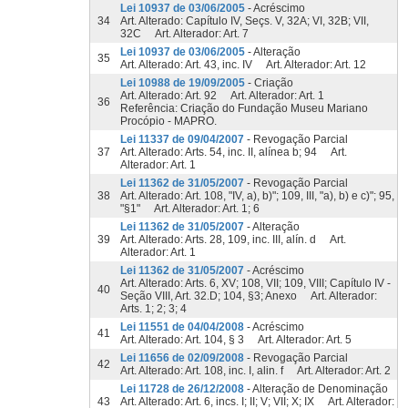
Lei 10937 de 03/06/2005
- Acréscimo
34
Art. Alterado: Capítulo IV, Seçs. V, 32A; VI, 32B; VII,
32C Art. Alterador: Art. 7
Lei 10937 de 03/06/2005
- Alteração
35
Art. Alterado: Art. 43, inc. IV Art. Alterador: Art. 12
Lei 10988 de 19/09/2005
- Criação
Art. Alterado: Art. 92 Art. Alterador: Art. 1
36
Referência: Criação do Fundação Museu Mariano
Procópio - MAPRO.
Lei 11337 de 09/04/2007
- Revogação Parcial
37
Art. Alterado: Arts. 54, inc. II, alínea b; 94 Art.
Alterador: Art. 1
Lei 11362 de 31/05/2007
- Revogação Parcial
38
Art. Alterado: Art. 108, "IV, a), b)"; 109, III, "a), b) e c)"; 95,
"§1" Art. Alterador: Art. 1; 6
Lei 11362 de 31/05/2007
- Alteração
39
Art. Alterado: Arts. 28, 109, inc. III, alín. d Art.
Alterador: Art. 1
Lei 11362 de 31/05/2007
- Acréscimo
Art. Alterado: Arts. 6, XV; 108, VII; 109, VIII; Capítulo IV -
40
Seção VIII, Art. 32.D; 104, §3; Anexo Art. Alterador:
Arts. 1; 2; 3; 4
Lei 11551 de 04/04/2008
- Acréscimo
41
Art. Alterado: Art. 104, § 3 Art. Alterador: Art. 5
Lei 11656 de 02/09/2008
- Revogação Parcial
42
Art. Alterado: Art. 108, inc. I, alin. f Art. Alterador: Art. 2
Lei 11728 de 26/12/2008
- Alteração de Denominação
43
Art. Alterado: Art. 6, incs. I; II; V; VII; X; IX Art. Alterador: