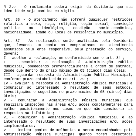
§ 2.o - O reclamante poderá exigir da Ouvidoria que sua
identidade seja mantida em sigilo.
Art. 36 - O atendimento não sofrerá quaisquer restrições
relativas a sexo, raça, religião, opção sexual, convicção
política ou ideológica, condição sócio-econômica,
nacionalidade, idade ou local de residência no município.
Art. 37 - As reclamações serão analisadas pela Ouvidoria
que, levando em conta os compromissos de atendimento
assumidos pelo ente responsável pela prestação do serviço,
deverá:
I - acolher a reclamação, em conformidade com o art. 34 ;
II - encaminhar a reclamação à Administração Pública
Municipal, obedecendo preferencialmente a ordem de entrada,
desde que dentro do prazo máximo de 05 (cinco) dias úteis;
III - aguardar resposta da Administração Pública Municipal,
conforme prazo estabelecido no art. 39 ;
IV - avaliar a resposta da Administração Pública Municipal e
comunicar ao interessado o resultado de seus estudos,
investigações e sugestões no prazo máximo de 05 (cinco) dias
úteis;
V - comunicar a Administração Pública Municipal que
realizará inspeções nas áreas e/ou ações complementares para
melhor posicionamento nos casos em que não considerar as
respostas satisfatórias;
VI - comunicar a Administração Pública Municipal e ao
interessado o resultado de suas investigações e/ou ações
complementares;
VII - indicar pontos de melhorias a serem encaminhados pela
Administração Pública Municipal quando forem detectadas