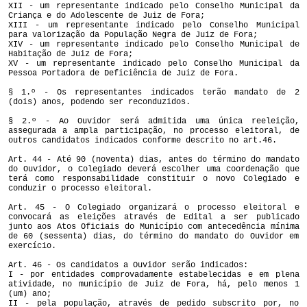
XII - um representante indicado pelo Conselho Municipal da
Criança e do Adolescente de Juiz de Fora;
XIII - um representante indicado pelo Conselho Municipal
para valorização da População Negra de Juiz de Fora;
XIV - um representante indicado pelo Conselho Municipal de
Habitação de Juiz de Fora;
XV - um representante indicado pelo Conselho Municipal da
Pessoa Portadora de Deficiência de Juiz de Fora.
§ 1.º - Os representantes indicados terão mandato de 2
(dois) anos, podendo ser reconduzidos.
§ 2.º - Ao Ouvidor será admitida uma única reeleição,
assegurada a ampla participação, no processo eleitoral, de
outros candidatos indicados conforme descrito no art.46.
Art. 44 - Até 90 (noventa) dias, antes do término do mandato
do Ouvidor, o Colegiado deverá escolher uma coordenação que
terá como responsabilidade constituir o novo Colegiado e
conduzir o processo eleitoral.
Art. 45 - O Colegiado organizará o processo eleitoral e
convocará as eleições através de Edital a ser publicado
junto aos Atos Oficiais do Município com antecedência mínima
de 60 (sessenta) dias, do término do mandato do Ouvidor em
exercício.
Art. 46 - Os candidatos a Ouvidor serão indicados:
I - por entidades comprovadamente estabelecidas e em plena
atividade, no município de Juiz de Fora, há, pelo menos 1
(um) ano;
II - pela população, através de pedido subscrito por, no