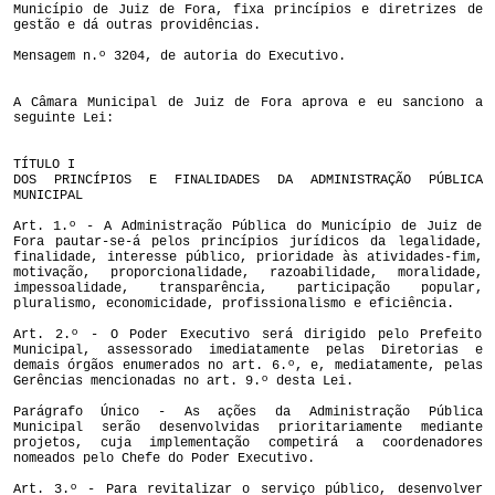
Município de Juiz de Fora, fixa princípios e diretrizes de
gestão e dá outras providências.
Mensagem n.º 3204, de autoria do Executivo.
A Câmara Municipal de Juiz de Fora aprova e eu sanciono a
seguinte Lei:
TÍTULO I
DOS PRINCÍPIOS E FINALIDADES DA ADMINISTRAÇÃO PÚBLICA
MUNICIPAL
Art. 1.º - A Administração Pública do Município de Juiz de
Fora pautar-se-á pelos princípios jurídicos da legalidade,
finalidade, interesse público, prioridade às atividades-fim,
motivação, proporcionalidade, razoabilidade, moralidade,
impessoalidade, transparência, participação popular,
pluralismo, economicidade, profissionalismo e eficiência.
Art. 2.º - O Poder Executivo será dirigido pelo Prefeito
Municipal, assessorado imediatamente pelas Diretorias e
demais órgãos enumerados no art. 6.º, e, mediatamente, pelas
Gerências mencionadas no art. 9.º desta Lei.
Parágrafo Único - As ações da Administração Pública
Municipal serão desenvolvidas prioritariamente mediante
projetos, cuja implementação competirá a coordenadores
nomeados pelo Chefe do Poder Executivo.
Art. 3.º - Para revitalizar o serviço público, desenvolver