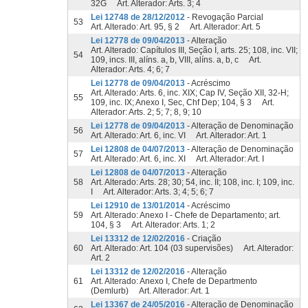
32G Art. Alterador: Arts. 3; 4
Lei 12748 de 28/12/2012
- Revogação Parcial
53
Art. Alterado: Art. 95, § 2 Art. Alterador: Art. 5
Lei 12778 de 09/04/2013
- Alteração
Art. Alterado: Capítulos III, Seção I, arts. 25; 108, inc. VII;
54
109, incs. III, alíns. a, b, VIII, alíns. a, b, c Art.
Alterador: Arts. 4; 6; 7
Lei 12778 de 09/04/2013
- Acréscimo
Art. Alterado: Arts. 6, inc. XIX; Cap IV, Seção XII, 32-H;
55
109, inc. IX; Anexo I, Sec, Chf Dep; 104, § 3 Art.
Alterador: Arts. 2; 5; 7; 8, 9; 10
Lei 12778 de 09/04/2013
- Alteração de Denominação
56
Art. Alterado: Art. 6, inc. VI Art. Alterador: Art. 1
Lei 12808 de 04/07/2013
- Alteração de Denominação
57
Art. Alterado: Art. 6, inc. XI Art. Alterador: Art. I
Lei 12808 de 04/07/2013
- Alteração
58
Art. Alterado: Arts. 28; 30; 54, inc. II; 108, inc. I; 109, inc.
I Art. Alterador: Arts. 3; 4; 5; 6; 7
Lei 12910 de 13/01/2014
- Acréscimo
59
Art. Alterado: Anexo I - Chefe de Departamento; art.
104, § 3 Art. Alterador: Arts. 1; 2
Lei 13312 de 12/02/2016
- Criação
60
Art. Alterado: Art. 104 (03 supervisões) Art. Alterador:
Art. 2
Lei 13312 de 12/02/2016
- Alteração
61
Art. Alterado: Anexo I, Chefe de Departmento
(Demlurb) Art. Alterador: Art. 1
Lei 13367 de 24/05/2016
- Alteração de Denominação