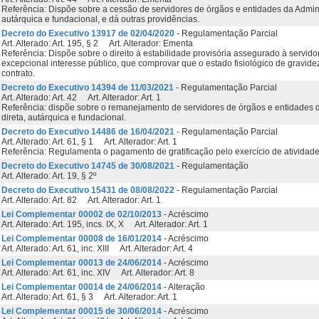
Referência: Dispõe sobre a cessão de servidores de órgãos e entidades da Admini
autárquica e fundacional, e dá outras providências.
Decreto do Executivo 13917 de 02/04/2020
- Regulamentação Parcial
Art. Alterado: Art. 195, § 2 Art. Alterador: Ementa
Referência: Dispõe sobre o direito à estabilidade provisória assegurado à servid
excepcional interesse público, que comprovar que o estado fisiológico de gravide
contrato.
Decreto do Executivo 14394 de 11/03/2021
- Regulamentação Parcial
Art. Alterado: Art. 42 Art. Alterador: Art. 1
Referência: dispõe sobre o remanejamento de servidores de órgãos e entidades d
direta, autárquica e fundacional.
Decreto do Executivo 14486 de 16/04/2021
- Regulamentação Parcial
Art. Alterado: Art. 61, § 1 Art. Alterador: Art. 1
Referência: Regulamenta o pagamento de gratificação pelo exercício de atividade 
Decreto do Executivo 14745 de 30/08/2021
- Regulamentação
Art. Alterado: Art. 19, § 2º
Decreto do Executivo 15431 de 08/08/2022
- Regulamentação Parcial
Art. Alterado: Art. 82 Art. Alterador: Art. 1
Lei Complementar 00002 de 02/10/2013
- Acréscimo
Art. Alterado: Art. 195, incs. IX, X Art. Alterador: Art. 1
Lei Complementar 00008 de 16/01/2014
- Acréscimo
Art. Alterado: Art. 61, inc. XIII Art. Alterador: Art. 4
Lei Complementar 00013 de 24/06/2014
- Acréscimo
Art. Alterado: Art. 61, inc. XIV Art. Alterador: Art. 8
Lei Complementar 00014 de 24/06/2014
- Alteração
Art. Alterado: Art. 61, § 3 Art. Alterador: Art. 1
Lei Complementar 00015 de 30/06/2014
- Acréscimo