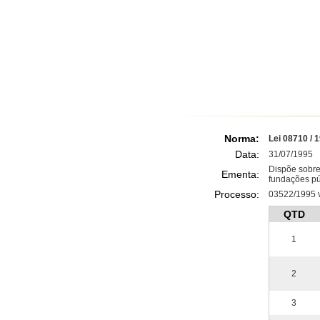
Norma:
Lei 08710 / 
Data:
31/07/1995
Dispõe sobre 
Ementa:
fundações pú
Processo:
03522/1995 v
QTD
1
2
3