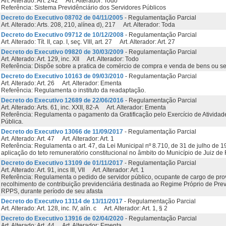
Art. Alterado: Art. 242 Art. Alterador: Todo
Referência: Sistema Previdênciário dos Servidores Públicos
Decreto do Executivo 08702 de 04/11/2005
- Regulamentação Parcial
Art. Alterado: Arts. 208, 210, alínea d), 217 Art. Alterador: Toda
Decreto do Executivo 09712 de 10/12/2008
- Regulamentação Parcial
Art. Alterado: Tít. II, cap. I, seç. VIII, art. 27 Art. Alterador: Art. 27
Decreto do Executivo 09820 de 30/03/2009
- Regulamentação Parcial
Art. Alterado: Art. 129, inc. XII Art. Alterador: Todo
Referência: Dispõe sobre a pratica de comércio de compra e venda de bens ou ser
Decreto do Executivo 10163 de 09/03/2010
- Regulamentação Parcial
Art. Alterado: Art. 26 Art. Alterador: Ementa
Referência: Regulamenta o instituto da readaptação.
Decreto do Executivo 12689 de 22/06/2016
- Regulamentação Parcial
Art. Alterado: Arts. 61, inc. XXII, 82-A Art. Alterador: Ementa
Referência: Regulamenta o pagamento da Gratificação pelo Exercício de Ativida
Pública.
Decreto do Executivo 13066 de 11/09/2017
- Regulamentação Parcial
Art. Alterado: Art. 47 Art. Alterador: Art. 1
Referência: Regulamenta o art. 47, da Lei Municipal nº 8.710, de 31 de julho de 
aplicação do teto remuneratório constitucional no âmbito do Município de Juiz de 
Decreto do Executivo 13109 de 01/11/2017
- Regulamentação Parcial
Art. Alterado: Art. 91, incs III, VII Art. Alterador: Art. 1
Referência: Regulamenta o pedido de servidor público, ocupante de cargo de pro
recolhimento de contribuição previdenciária destinada ao Regime Próprio de Prev
RPPS, durante período de seu afasta
Decreto do Executivo 13114 de 13/11/2017
- Regulamentação Parcial
Art. Alterado: Art. 128, inc. IV, alín. c Art. Alterador: Art. 1, § 2
Decreto do Executivo 13916 de 02/04/2020
- Regulamentação Parcial
Art. Alterado: Art. 44 Art. Alterador: Ementa