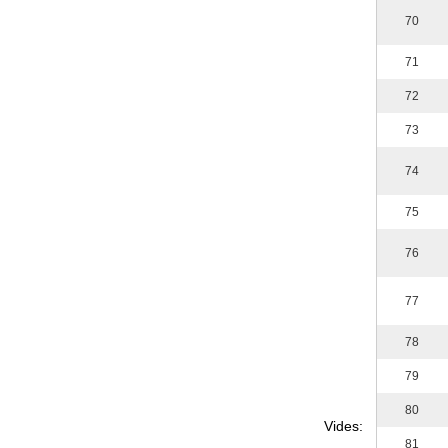
70
71
72
73
74
75
76
77
78
79
80
Vides:
81