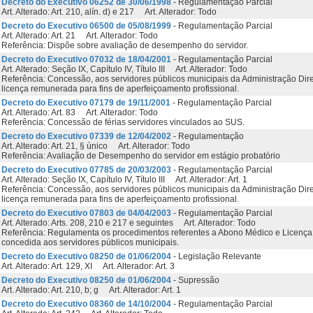
Decreto do Executivo 06252 de 30/06/1998
- Regulamentação Parcial
Art. Alterado: Art. 210, alín. d) e 217 Art. Alterador: Todo
Decreto do Executivo 06500 de 05/08/1999
- Regulamentação Parcial
Art. Alterado: Art. 21 Art. Alterador: Todo
Referência: Dispõe sobre avaliação de desempenho do servidor.
Decreto do Executivo 07032 de 18/04/2001
- Regulamentação Parcial
Art. Alterado: Seção IX, Capítulo IV, Título III Art. Alterador: Todo
Referência: Concessão, aos servidores públicos municipais da Administração Dire
licença remunerada para fins de aperfeiçoamento profissional.
Decreto do Executivo 07179 de 19/11/2001
- Regulamentação Parcial
Art. Alterado: Art. 83 Art. Alterador: Todo
Referência: Concessão de férias servidores vinculados ao SUS.
Decreto do Executivo 07339 de 12/04/2002
- Regulamentação
Art. Alterado: Art. 21, § único Art. Alterador: Todo
Referência: Avaliação de Desempenho do servidor em estágio probatório
Decreto do Executivo 07785 de 20/03/2003
- Regulamentação Parcial
Art. Alterado: Seção IX, Capítulo IV, Título III Art. Alterador: Art. 1
Referência: Concessão, aos servidores públicos municipais da Administração Dire
licença remunerada para fins de aperfeiçoamento profissional.
Decreto do Executivo 07803 de 04/04/2003
- Regulamentação Parcial
Art. Alterado: Arts. 208, 210 e 217 e seguintes Art. Alterador: Todo
Referência: Regulamenta os procedimentos referentes a Abono Médico e Licença
concedida aos servidores públicos municipais.
Decreto do Executivo 08250 de 01/06/2004
- Legislação Relevante
Art. Alterado: Art. 129, XI Art. Alterador: Art. 3
Decreto do Executivo 08250 de 01/06/2004
- Supressão
Art. Alterado: Art. 210, b; g Art. Alterador: Art. 1
Decreto do Executivo 08360 de 14/10/2004
- Regulamentação Parcial