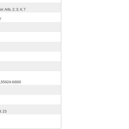
r: Arts. 2; 3; 4; 7
7
.155924-6/000
t. 23