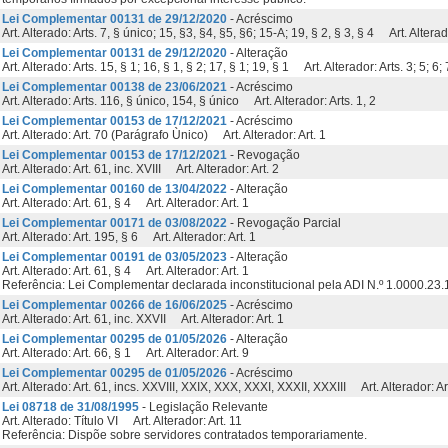
Lei Complementar 00131 de 29/12/2020
- Acréscimo
Art. Alterado: Arts. 7, § único; 15, §3, §4, §5, §6; 15-A; 19, § 2, § 3, § 4 Art. Alterado
Lei Complementar 00131 de 29/12/2020
- Alteração
Art. Alterado: Arts. 15, § 1; 16, § 1, § 2; 17, § 1; 19, § 1 Art. Alterador: Arts. 3; 5; 6; 
Lei Complementar 00138 de 23/06/2021
- Acréscimo
Art. Alterado: Arts. 116, § único, 154, § único Art. Alterador: Arts. 1, 2
Lei Complementar 00153 de 17/12/2021
- Acréscimo
Art. Alterado: Art. 70 (Parágrafo Ùnico) Art. Alterador: Art. 1
Lei Complementar 00153 de 17/12/2021
- Revogação
Art. Alterado: Art. 61, inc. XVIII Art. Alterador: Art. 2
Lei Complementar 00160 de 13/04/2022
- Alteração
Art. Alterado: Art. 61, § 4 Art. Alterador: Art. 1
Lei Complementar 00171 de 03/08/2022
- Revogação Parcial
Art. Alterado: Art. 195, § 6 Art. Alterador: Art. 1
Lei Complementar 00191 de 03/05/2023
- Alteração
Art. Alterado: Art. 61, § 4 Art. Alterador: Art. 1
Referência: Lei Complementar declarada inconstitucional pela ADI N.º 1.0000.23
Lei Complementar 00266 de 16/06/2025
- Acréscimo
Art. Alterado: Art. 61, inc. XXVII Art. Alterador: Art. 1
Lei Complementar 00295 de 01/05/2026
- Alteração
Art. Alterado: Art. 66, § 1 Art. Alterador: Art. 9
Lei Complementar 00295 de 01/05/2026
- Acréscimo
Art. Alterado: Art. 61, incs. XXVIII, XXIX, XXX, XXXI, XXXII, XXXIII Art. Alterador: Ar
Lei 08718 de 31/08/1995
- Legislação Relevante
Art. Alterado: Título VI Art. Alterador: Art. 11
Referência: Dispõe sobre servidores contratados temporariamente.